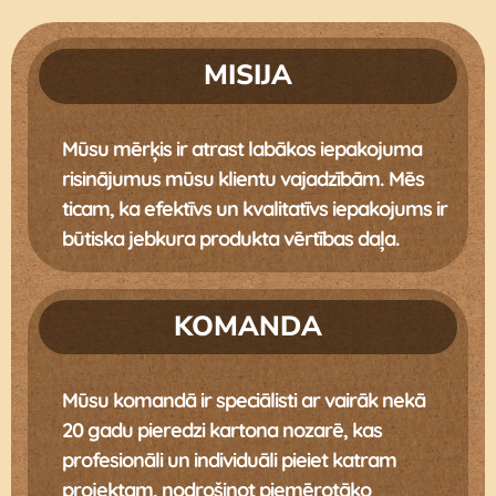
MISIJA
Mūsu mērķis ir atrast labākos iepakojuma
risinājumus mūsu klientu vajadzībām. Mēs
ticam, ka efektīvs un kvalitatīvs iepakojums ir
būtiska jebkura produkta vērtības daļa.
KOMANDA
Mūsu komandā ir speciālisti ar vairāk nekā
20 gadu pieredzi kartona nozarē, kas
profesionāli un individuāli pieiet katram
projektam, nodrošinot piemērotāko