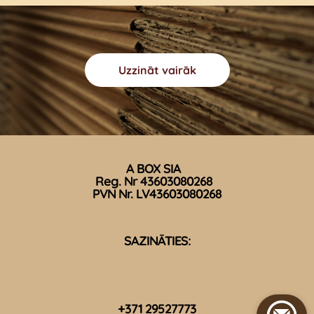
Uzzināt vairāk
A BOX SIA
Reg. Nr 43603080268
PVN Nr. LV43603080268
SAZINĀTIES:
+371 29527773